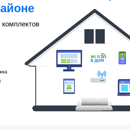
районе
 комплектов
ржка
к