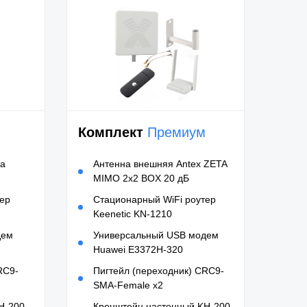
Комплект
Премиум
на
Антенна внешняя Antex ZETA
MIMO 2x2 BOX 20 дБ
тер
Стационарный WiFi роутер
Keenetic KN-1210
дем
Универсальный USB модем
Huawei E3372H-320
RC9-
Пигтейл (переходник) CRC9-
SMA-Female x2
H-200
Кронштейн настенный KH-200