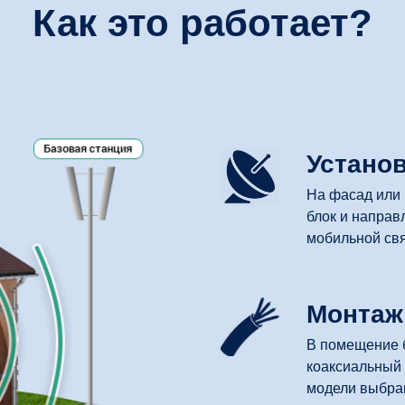
Как это работает?
Устано
На фасад или
блок и направ
мобильной св
Монтаж
В помещение б
коаксиальный 
модели выбра