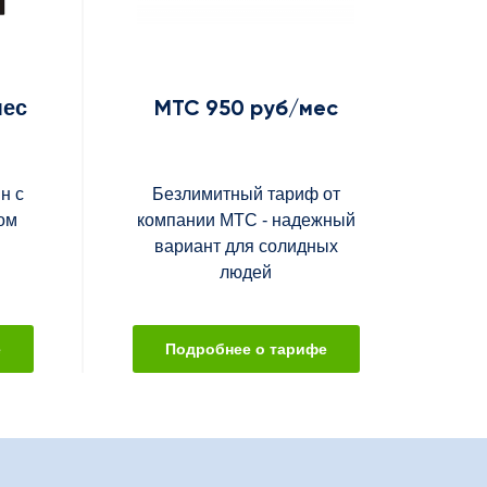
МТС 950 руб/мес
мес
н с
Безлимитный тариф от
ом
компании МТС - надежный
вариант для солидных
людей
е
Подробнее о тарифе