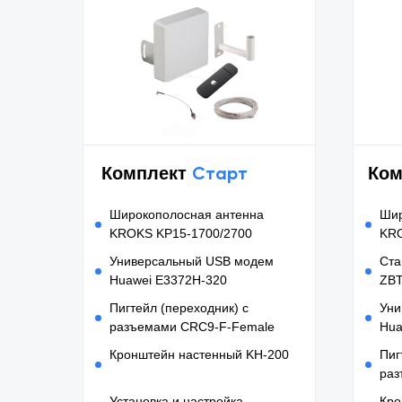
Старт
Комплект
Ком
Широкополосная антенна
Шир
KROKS KP15-1700/2700
KRO
Универсальный USB модем
Ста
Huawei E3372H-320
ZBT
Пигтейл (переходник) с
Уни
разъемами CRC9-F-Female
Hua
Кронштейн настенный KH-200
Пиг
раз
Установка и настройка
Кро