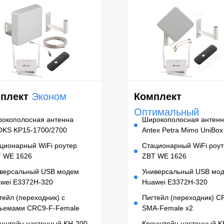
плект
Эконом
Комплект
Оптимальный
окополосная антенна
Широкополосная антен
KS KP15-1700/2700
Antex Petra Mimo UniBox
ционарный WiFi роутер
Стационарный WiFi роу
 WE 1626
ZBT WE 1626
версальный USB модем
Универсальный USB мо
wei E3372H-320
Huawei E3372H-320
тейл (переходник) с
Пигтейл (переходник) C
ъемами CRC9-F-Female
SMA-Female x2
нштейн настенный KH-200
Кронштейн настенный K