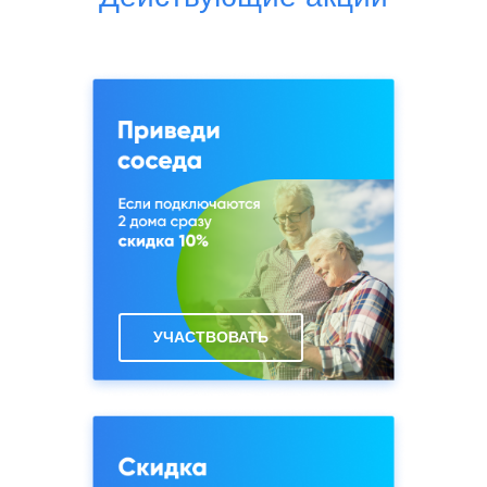
Грибаново
Старое Село
Грибово
Степаньково
Григорково
Талицы
Данилово
Тарасовка
Дарьино
Тишково
Доровское
Федоровское
Ельдигино
Фомкино
УЧАСТВОВАТЬ
Жилкино
Хлопенево
Жуковка
Царево
Зверосовхоз
Цернское
Зеленый