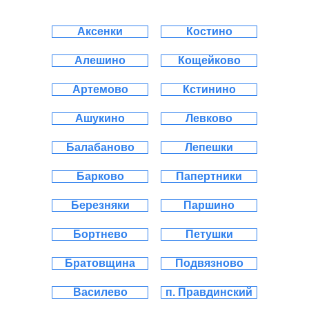
Аксенки
Костино
Алешино
Кощейково
Артемово
Кстинино
Ашукино
Левково
Балабаново
Лепешки
Барково
Папертники
Березняки
Паршино
Бортнево
Петушки
Братовщина
Подвязново
Василево
п. Правдинский