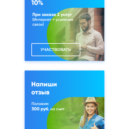
Городок
Чекмово
Лесные Поляны
Челюскинский
д. Луговая
Черкизово
Мартьянково
Черноземово
УЧАСТВОВАТЬ
Марьина Гора
Шаблыкино
Матюшино
Щеглово
Митрополье
Якшино
Михайловское
Могильцы
Михалево
Мураново
Никольское
Нагорное
Невзорово
Назарово