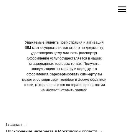
+7 (800) 550-93-65
Уважаемые клиенты, регистрация и активация
SIM-карт осуществляется строго по документу,
удостоверяющему личность (паспорту).
Оформление услуг осуществляется в наших
стационарных торговых точках. Получить
консультацию по тарифу и порядку его
оформления, зарезервировать сим-карту вы
можете, оставив свой телефон в форме обратной
связи, которая появится на экране при нажатии
на кнопку “Оставить заявку”.
Главная
→
Подключение интернета в Московской области
→