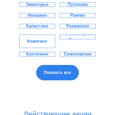
Зимогорье
Путилово
Ивошино
Раково
Калистово
Рахманово
п. Санатория
Тишково
Комягино
Коптелино
Семеновское
Васюково
Никулино
Показать все
Введенское
Нововоронино
Володкино
Ординово
Герасимиха
Останкино
Горенки
Софрино
Действующие акции